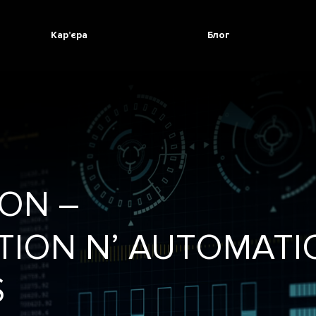
Кар’єра
Блог
ON –
ATION N’ AUTOMAT
S