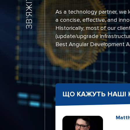
As a technology partner, we l
a concise, effective, and inn
Historically, most of our clie
(update/upgrade infrastructure
Best Angular Development Ag
ЩО КАЖУТЬ НАШІ 
Matt