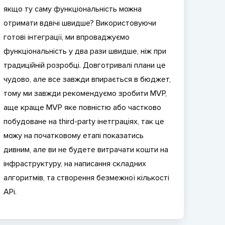
якщо ту саму функціональність можна
отримати вдвічі швидше? Використовуючи
готові інтеграції, ми впроваджуємо
функціональність у два рази швидше, ніж при
традиційній розробці. Довготривалі плани це
чудово, але все завжди впирається в бюджет,
тому ми завжди рекомендуємо зробити MVP,
аще краще MVP яке повністю або частково
побудоване на third-party інетграціях, так це
можу на початковому етапі показатись
дивним, але ви не будете витрачати кошти на
інфраструктуру, на написання складних
алгоритмів, та створення безмежної кількості
APi.