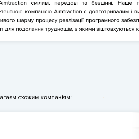
Aimtraction сміливі, передові та безцінні. Наш
тентною компанією Aimtraction є довготривалим і в
ивого шарму процесу реалізації програмного забезпе
нт для подолання труднощів, з якими зіштовхуються ко
магаєм схожим компаніям:
#РЕСТОРАНИ