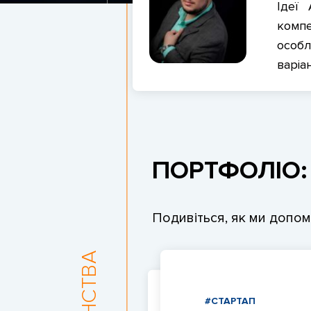
Ідеї 
компе
особл
варіа
ПОРТФОЛІО:
Подивіться, як ми допо
#СТАРТАП
#РЕСТОРАНИ