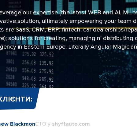
everage our expertise (the latest WEB and AI, ML t
ovative solution, ultimately empowering your team du
nts are SaaS, CRM, ERP: fintech; car dealerships/rep
); solutions for creating, managing n’ distributing d
ency in Eastern Europe. Literally Angular Magicia
КЛІЄНТИ:
hew Blackmon
CTO у
shyftauto.com