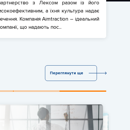
е партнерство з Лексом разом із його
исокоефективним, а їхня культура надає
чення. Компанія Aimtraction – ідеальний
мпанії, що надають пос...
↓ увесь текст ↓
Переглянути ще